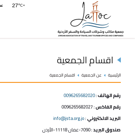
عم
27°
C
+
اقسام الجمعية
الرئيسية
عن الجمعية
اقسام الجمعية
رقم الهاتف
:
0096265682020
رقم الفاكس
: 0096265682027
البريد الالكتروني
:
info@jsta.org.jo
صندوق البريد
: 7090-عمان 11118-الأردن