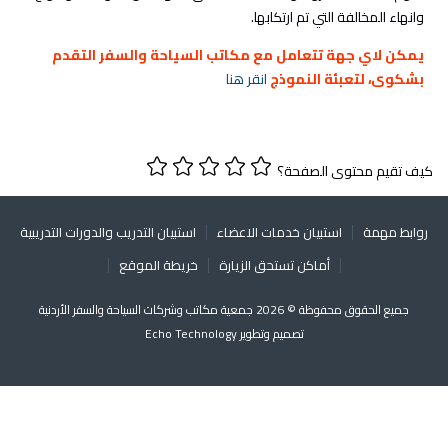
وانهاء المخالفة التي تم ارتكابها.
يمكن لاي جهة تتعامل مع مكاتب السياحة والسفر التقدم
بشكوى، لتعبئة النموذج
انقر هنا
كيف تقيم محتوى الصفحة؟
روابط مهمة
استبيان خدمات الاعضاء
استبيان التدريب والدورات التدريبية
أماكن تستحق الزيارة
خريطة الموقع
جميع الحقوق محفوظة © 2026 جمعية مكاتب وشركات السياحة والسفر الأردنية
تصميم وتطوير
Echo Technology