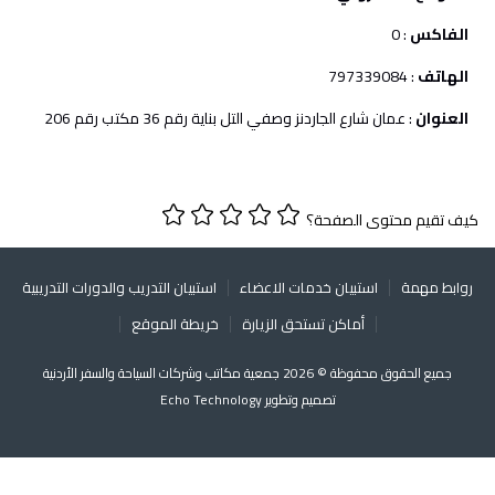
الفاكس
: 0
الهاتف
: 797339084
العنوان
: عمان شارع الجاردنز وصفي التل بناية رقم 36 مكتب رقم 206
كيف تقيم محتوى الصفحة؟
روابط مهمة
استبيان خدمات الاعضاء
استبيان التدريب والدورات التدريبية
أماكن تستحق الزيارة
خريطة الموقع
جميع الحقوق محفوظة © 2026 جمعية مكاتب وشركات السياحة والسفر الأردنية
تصميم وتطوير
Echo Technology