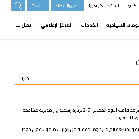
خاص بالأعضاء
English
لشكاوي
الاسئلة الاكثر تكرارا
ومات السياحية
الخدمات
المركز الإعلامي
اتصل بنا
شارك
قال الناطق الاعلامي بلال روبين بان وفدا يضم مجموعة من مجلس الاداره ومجموعه من الهيئه العامه لجمعية مكاتب وشركات السياحة والسفر قد قامت اليوم الخميس 5-2 بزيارة رسمية إلى مديرية مكافحة
ا المتزايدة.
عية والمتابعة الميدانية وما حققته من إنجازات ملموسة في حفظ